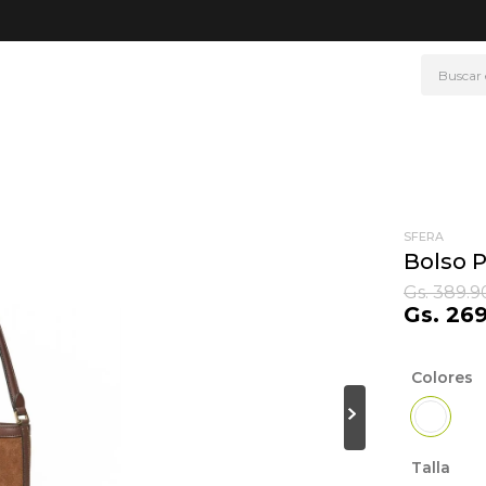
Buscar
NOS MÁS BUSCADOS
era
ke
rmo
SFERA
Bolso P
go
Gs.
389
.
9
Gs.
26
t wheels
fetera
Colores
ganizador
drate
mohada
Talla