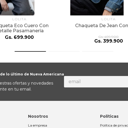
LOLITA
LOLITA
queta Eco Cuero Con
Chaqueta De Jean Con
etalle Pasamaneria
Gs.
699
.
900
Gs.
499
.
900
Gs.
399
.
900
 de lo último de Nueva Americana
estras ofertas y novedades
nte en tu email.
Nosotros
Políticas
La empresa
Política de priva