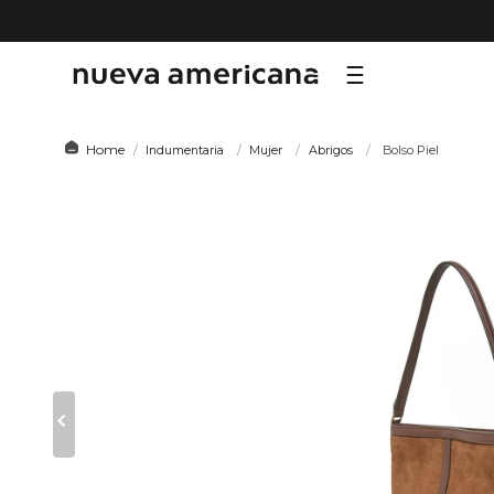
TÉRMI
Indumentaria
Mujer
Abrigos
Bolso Piel
1
.
sf
2
.
ni
3
.
te
4
.
le
5
.
ho
6
.
ca
7
.
or
8
.
hy
9
.
al