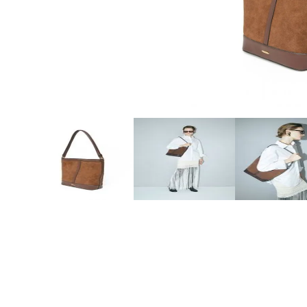
10
.
to