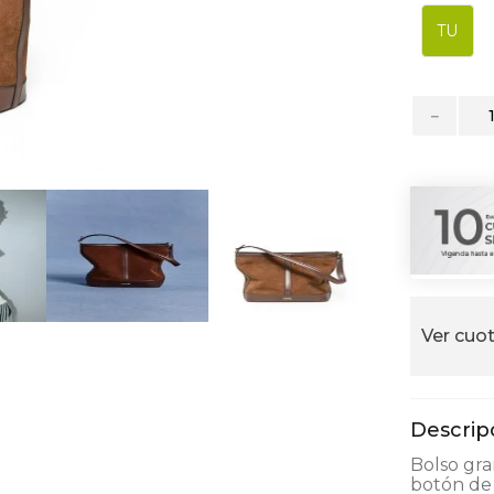
alla
TU
－
Ver cuot
Bolso gra
botón de