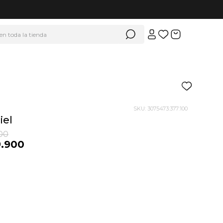
 en toda la tienda
SKU
:
3075473:377:100
iel
00
9
.
900