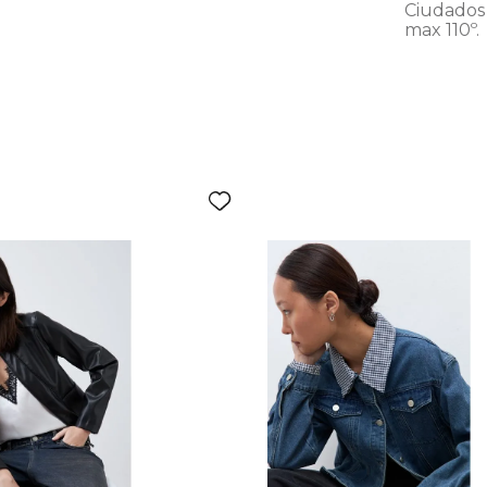
Ciudados 
max 110º.