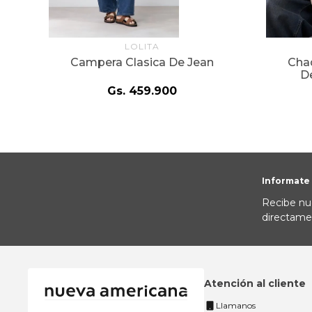
LOLITA
Campera Clasica De Jean
Cha
D
Gs.
459
.
900
Informate
Recibe nu
directame
Atención al cliente
Llamanos