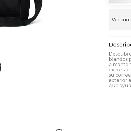
alla
Ver cuot
Descubre 
blandos p
o manteng
excursión,
su correa
exterior e
que ayuda