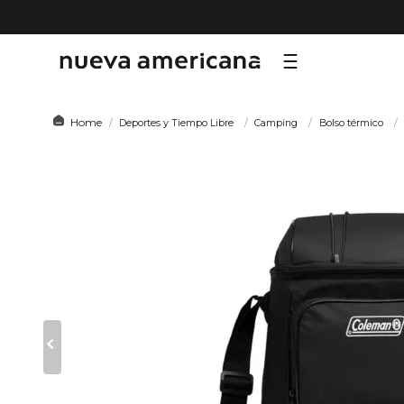
TÉRMI
Deportes y Tiempo Libre
Camping
Bolso térmico
1
.
sf
2
.
ni
3
.
te
4
.
le
5
.
ho
6
.
ca
7
.
or
8
.
hy
9
.
al