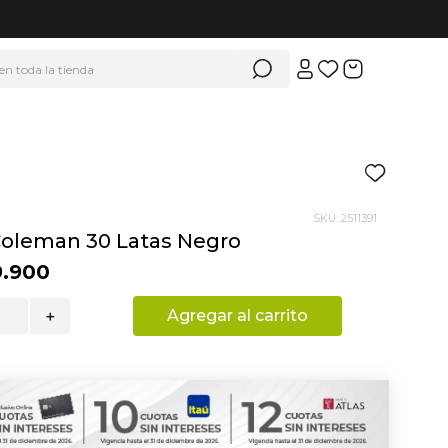
 en toda la tienda
SKU
:
2511391
Coleman 30 Latas Negro
9
.
900
Agregar al carrito
＋