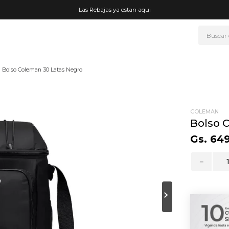
Las Rebajas ya estan aqui
Buscar
NOS MÁS BUSCADOS
Bolso Coleman 30 Latas Negro
era
ke
rmo
COLEMAN
Bolso 
go
Gs.
64
t wheels
－
fetera
ganizador
drate
mohada