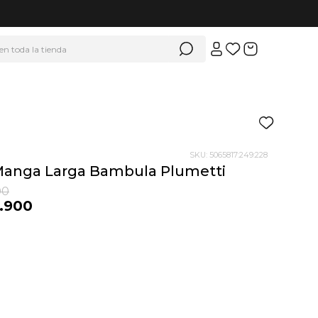
 en toda la tienda
SKU
:
5065817:249:228
Manga Larga Bambula Plumetti
00
.
900