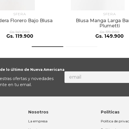
SFERA
SFERA
era Florero Bajo Blusa
Blusa Manga Larga B
Plumetti
Gs.
149
.
000
Gs.
179
.
000
Gs.
119
.
900
Gs.
149
.
900
 de lo último de Nueva Americana
estras ofertas y novedades
nte en tu email.
Nosotros
Políticas
La empresa
Política de priva