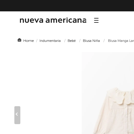
TÉRMI
Indumentaria
Bebé
Blusa Niña
Blusa Manga La
1
.
sf
2
.
ni
3
.
te
4
.
le
5
.
ho
6
.
ca
7
.
or
8
.
al
9
.
hy