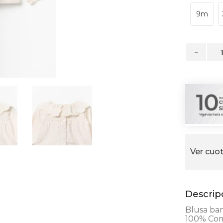
alla
9m
－
Ver cuot
Blusa ba
100% Com