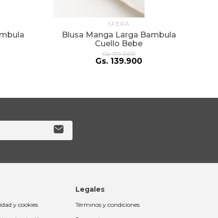
SFERA
B
ambula
Blusa Manga Larga Bambula
Cuello Bebe
Gs.
179
.
000
Gs.
139
.
900
Legales
cidad y cookies
Términos y condiciones