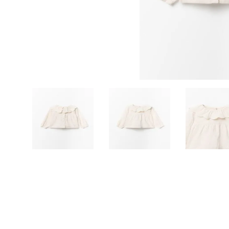
10
.
to