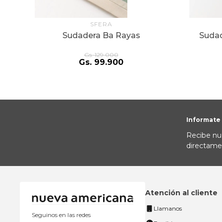
SFERA
la
Sudadera Ba Rayas
Sudad
Gs.
129
.
000
Gs.
99
.
900
Informate
Recibe nu
directame
Atención al cliente
Llamanos
Seguinos en las redes