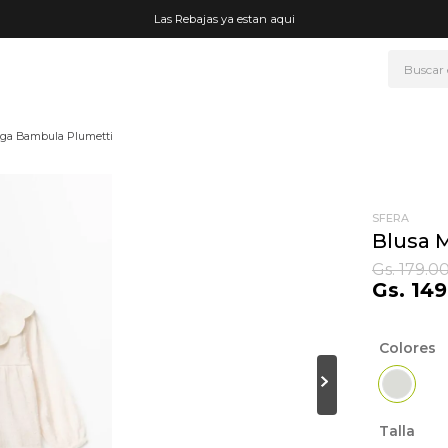
Las Rebajas ya estan aqui
Buscar
NOS MÁS BUSCADOS
rga Bambula Plumetti
era
ke
rmo
SFERA
Blusa 
go
Gs.
179
.
0
Gs.
149
t wheels
fetera
Colores
ganizador
mohada
drate
Talla