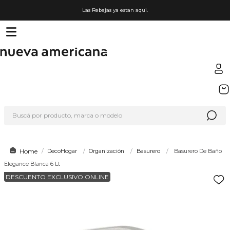
Las Rebajas ya estan aqui.
TÉRMINOS MÁS BUSCADOS
1
.
sfera
Buscá por producto, marca o modelo
2
.
nike
3
.
lego
4
.
termo
DecoHogar
Organización
Basurero
Basurero De Baño
Elegance Blanca 6 Lt
5
.
cafetera
DESCUENTO EXCLUSIVO ONLINE
6
.
hot wheels
7
.
organizador
8
.
almohada