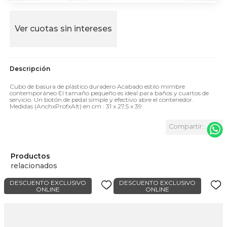
Ver cuotas sin intereses
Cubo de basura de plástico duradero Acabado estilo mimbre
contemporáneo El tamaño pequeño es ideal para baños y cuartos de
servicio. Un botón de pedal simple y efectivo abre el contenedor.
Medidas (AnchxProfxAlt) en cm : 31 x 27,5 x 39
Productos
relacionados
DESCUENTO EXCLUSIVO
DESCUENTO EXCLUSIVO
ONLINE
ONLINE