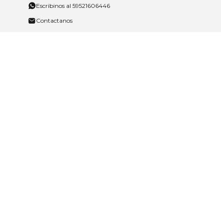
Escribinos al 59521606446
Contactanos
Ayuda
Tarjeta Nueva Americana
Nosotros
La empresa
Nuestra marcas
Nuestras sucursales
Trabajá con nosotros
Políticas
Políticas de privacidad y cookies
Política de garantía y devolución
Política de cambios