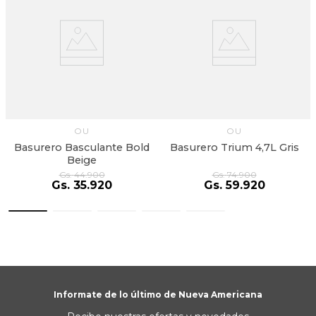
e
OU
OU
Basurero Basculante Bold
Basurero Trium 4,7L Gris
Beige
Gs.
44
.
900
Gs.
74
.
900
Gs.
35
.
920
Gs.
59
.
920
Informate de lo último de Nueva Americana