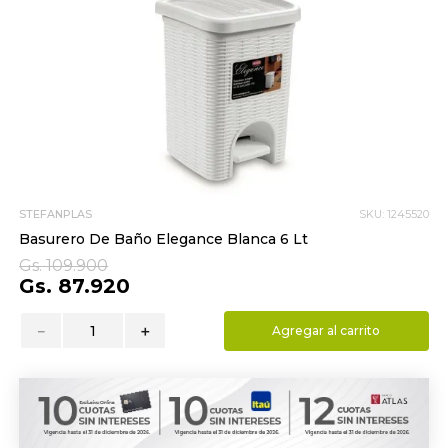
9
.
hydrate
10
.
toalla
STEFANPLAS
SKU
:
1245520
Basurero De Baño Elegance Blanca 6 Lt
Gs.
109
.
900
Gs.
87
.
920
－
＋
Agregar al carrito