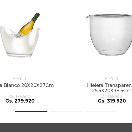
MAY`S
MAY`S
ra Blanco 20X20X27Cm
Hielera Transparen
25.5X20X38.5Cm
Gs.
349
.
900
Gs.
399
.
900
Gs.
279
.
920
Gs.
319
.
920