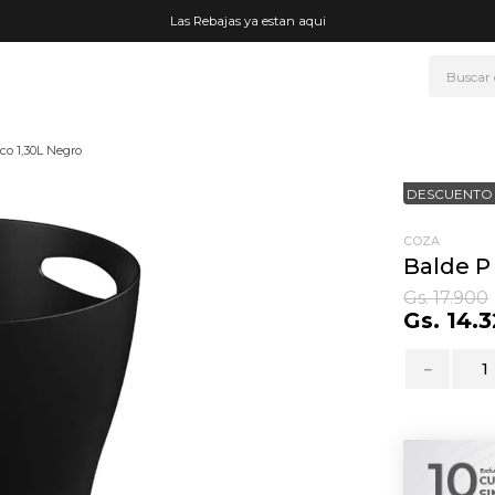
Las Rebajas ya estan aqui
Buscar
NOS MÁS BUSCADOS
ico 1,30L Negro
era
DESCUENTO 
ke
rmo
COZA
Balde P 
go
Gs.
17
.
900
Gs.
14
.
3
t wheels
fetera
－
ganizador
drate
mohada