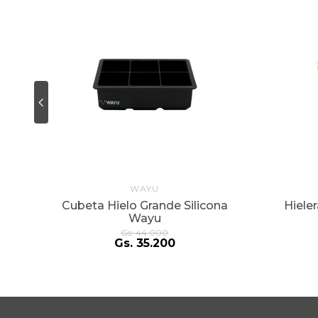
WAYU
Cubeta Hielo Grande Silicona
Hiele
Wayu
Gs.
44
.
000
Gs.
35
.
200