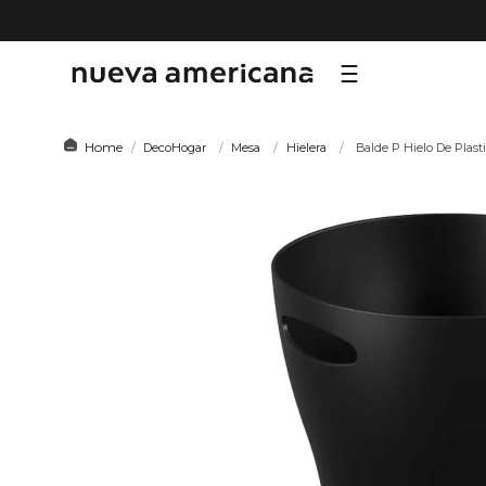
TÉRMI
DecoHogar
Mesa
Hielera
Balde P Hielo De Plast
1
.
sf
2
.
ni
3
.
te
4
.
le
5
.
ho
6
.
ca
7
.
or
8
.
hy
9
.
al