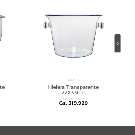
MAY`S
te
Hielera Transparente
22X33Cm
Gs.
399
.
900
Gs.
319
.
920