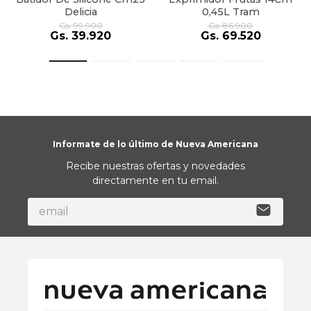
Delicia
0,45L Tram
Gs.
99
.
900
Gs.
86
.
900
Gs.
39
.
920
Gs.
69
.
520
Informate de lo último de Nueva Americana
Recibe nuestras ofertas y novedades
directamente en tu email.