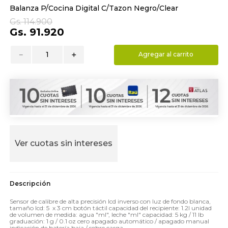
Balanza P/Cocina Digital C/Tazon Negro/Clear
9
.
hydrate
Gs.
114
.
900
10
.
toalla
Gs.
91
.
920
－
＋
Agregar al carrito
Ver cuotas sin intereses
Sensor de calibre de alta precisión lcd inverso con luz de fondo blanca,
tamaño lcd: 5 x 3 cm botón táctil capacidad del recipiente: 1.2l unidad
de volumen de medida: agua "ml", leche "ml" capacidad: 5 kg / 11 lb
graduación: 1 g / 0.1 oz cero apagado automático / apagado manual
indicación de batería baja / sobre carga