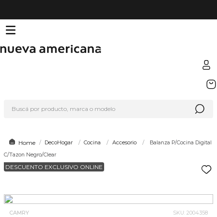
TÉRMINOS MÁS BUSCADOS
1
.
sfera
Buscá por producto, marca o modelo
2
.
nike
3
.
termo
4
.
lego
DecoHogar
Cocina
Accesorio
Balanza P/Cocina Digital
C/Tazon Negro/Clear
5
.
hot wheels
DESCUENTO EXCLUSIVO ONLINE
6
.
cafetera
7
.
organizador
8
.
almohada
CAMRY
SKU
:
2004358