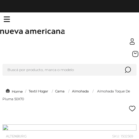
TÉRMINOS MÁS BUSCADOS
1
.
sfera
Buscá por producto, marca o modelo
2
.
nike
3
.
termo
4
.
lego
Textil Hogar
Cama
Almohada
Almohada Toque De
Pluma 50X70
5
.
cafetera
6
.
hot wheels
7
.
organizador
8
.
hydrate
ALTENBURG
SKU
:
1502569