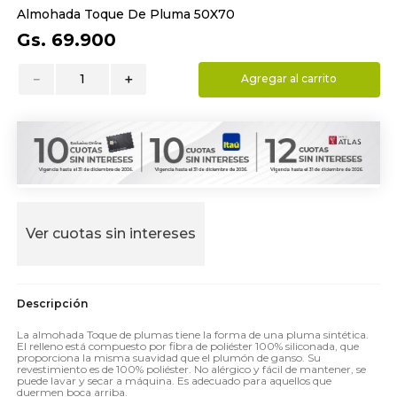
Almohada Toque De Pluma 50X70
9
.
almohada
Gs.
69
.
900
10
.
toalla
－
＋
Agregar al carrito
Ver cuotas sin intereses
La almohada Toque de plumas tiene la forma de una pluma sintética.
El relleno está compuesto por fibra de poliéster 100% siliconada, que
proporciona la misma suavidad que el plumón de ganso. Su
revestimiento es de 100% poliéster. No alérgico y fácil de mantener, se
puede lavar y secar a máquina. Es adecuado para aquellos que
duermen boca arriba.