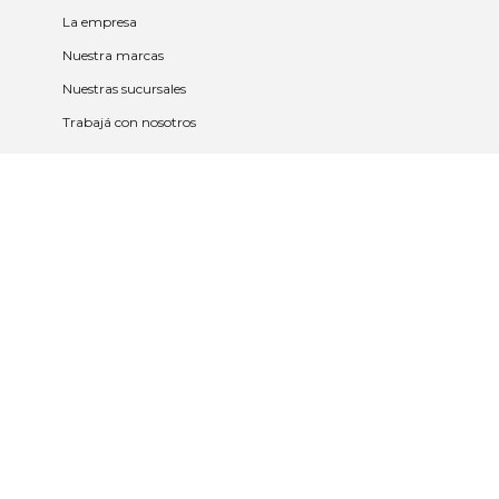
La empresa
Nuestra marcas
Nuestras sucursales
Trabajá con nosotros
Políticas
Políticas de privacidad y cookies
Política de garantía y devolución
Política de cambios
Legales
Términos y condiciones
Promociones
Contrato tarjeta y app