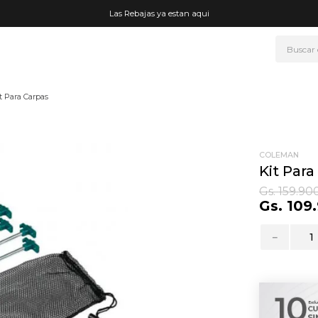
Las Rebajas ya estan aqui
Buscar
NOS MÁS BUSCADOS
t Para Carpas
era
ke
go
COLEMAN
Kit Para
rmo
Gs.
159
.
90
Gs.
109
.
fetera
t wheels
－
ganizador
mohada
drate