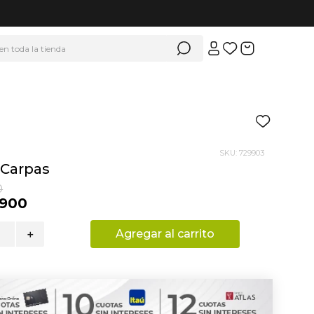
 en toda la tienda
SKU
:
729903
 Carpas
0
900
Agregar al carrito
＋