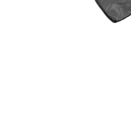
10
.
to