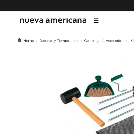
TÉRMI
Deportes y Tiempo Libre
Camping
Accesorios
Ki
1
.
sf
2
.
ni
3
.
le
4
.
te
5
.
ca
6
.
ho
7
.
or
8
.
al
9
.
hy