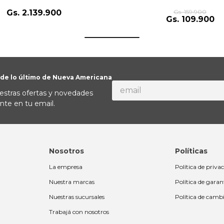
Gs.
2
.
139
.
900
Gs.
159
.
900
Gs.
109
.
900
 de lo último de Nueva Americana
estras ofertas y novedades
nte en tu email.
Nosotros
Políticas
La empresa
Política de priva
Nuestra marcas
Política de garan
Nuestras sucursales
Política de camb
Trabajá con nosotros