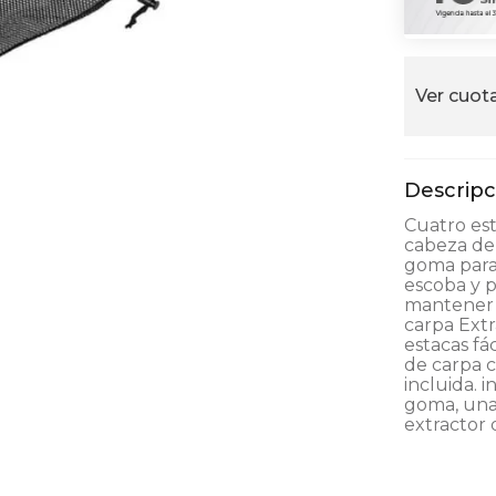
alla
Ver cuota
Cuatro es
cabeza de
goma para
escoba y 
mantener l
carpa Extr
estacas fá
de carpa c
incluida. 
goma, una
extractor 