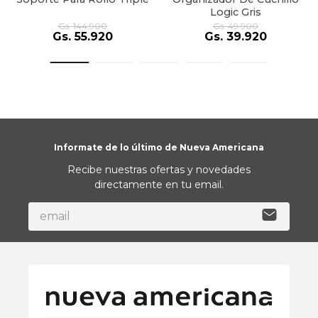
Logic Gris
Gs.
144
.
900
Gs.
49
.
900
Gs.
55
.
920
Gs.
39
.
920
Informate de lo último de Nueva Americana
Recibe nuestras ofertas y novedades
directamente en tu email.