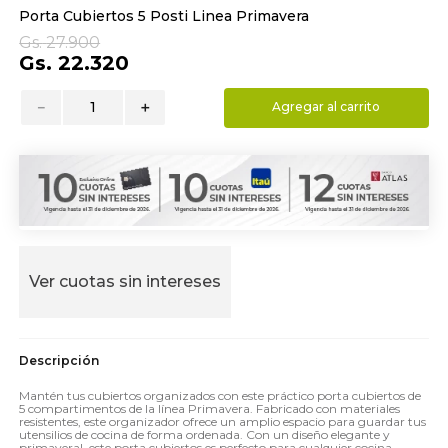
Porta Cubiertos 5 Posti Linea Primavera
9
.
toalla
Gs.
27
.
900
10
.
almohada
Gs.
22
.
320
－
＋
Agregar al carrito
Ver cuotas sin intereses
Mantén tus cubiertos organizados con este práctico porta cubiertos de
5 compartimentos de la línea Primavera. Fabricado con materiales
resistentes, este organizador ofrece un amplio espacio para guardar tus
utensilios de cocina de forma ordenada. Con un diseño elegante y
primaveral, este porta cubiertos es perfecto para cualquier cocina.