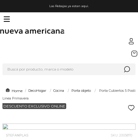
Las Rebajas ya estan aqui.
TÉRMINOS MÁS BUSCADOS
1
.
sfera
Buscá por producto, marca o modelo
2
.
nike
3
.
termo
4
.
lego
DecoHogar
Cocina
Porta objeto
Porta Cubiertos 5 Posti
Linea Primavera
5
.
organizador
DESCUENTO EXCLUSIVO ONLINE
6
.
cafetera
7
.
hot wheels
8
.
hydrate
STEFANPLAS
SKU
:
2005870