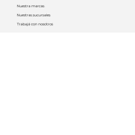
Nuestra marcas
Nuestras sucursales
Trabajá con nosotros
Políticas
Políticas de privacidad y cookies
Política de garantía y devolución
Política de cambios
Legales
Términos y condiciones
Promociones
Contrato tarjeta y app
2023 © Nueva Americana Todos los
derechos reservados