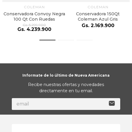
COLEMAN
COLEMAN
Conservadora Convoy Negra
Conservadora 150Qt
100 Qt Con Ruedas
Coleman Azul Gris
Gs.
5
.
299
.
900
Gs.
2
.
169
.
900
Gs.
4
.
239
.
900
Informate de lo último de Nueva Americana
Recibe nuestras ofertas y novedades
directamente en tu email.