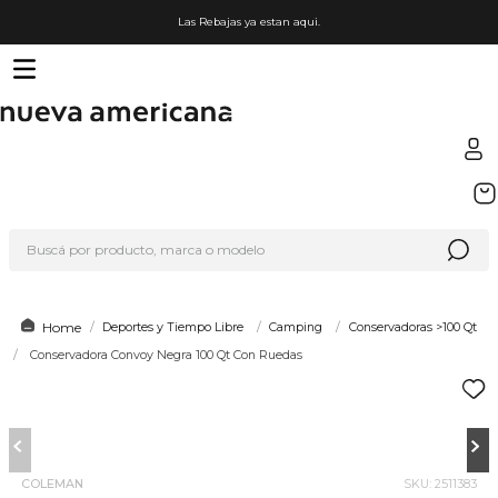
Las Rebajas ya estan aqui.
TÉRMINOS MÁS BUSCADOS
1
.
sfera
Buscá por producto, marca o modelo
2
.
nike
3
.
termo
4
.
lego
Deportes y Tiempo Libre
Camping
Conservadoras >100 Qt
Conservadora Convoy Negra 100 Qt Con Ruedas
5
.
cafetera
6
.
hot wheels
7
.
organizador
8
.
hydrate
COLEMAN
SKU
:
2511383