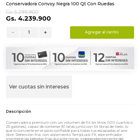
Conservadora Convoy Negra 100 Qt Con Ruedas
9
.
almohada
Gs.
5
.
299
.
900
10
.
toalla
Gs.
4
.
239
.
900
－
＋
Agregar al carrito
Ver cuotas sin intereses
Conservadora premium con un volumen de 94.64 litros (100 cuartos o
25 galones), capaz de contener 81 latas junto con 54 libras de hielo, lo
que lo convierte en el socio confiable para todas tus escapadas al aire
libre. Retención fría: con aislamiento TempLock FX, este enfriador
mantiene las bebidas frías durante horas, independientemente del