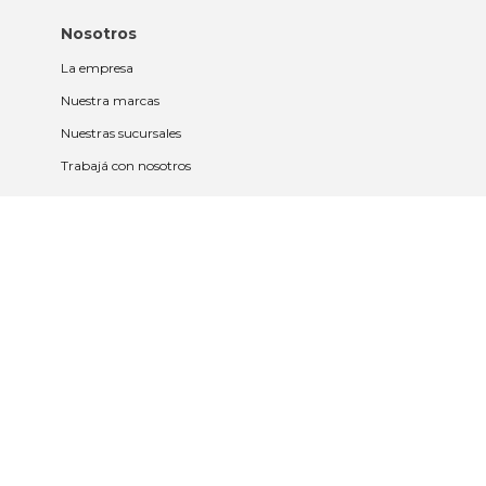
Nosotros
La empresa
Nuestra marcas
Nuestras sucursales
Trabajá con nosotros
Políticas
Políticas de privacidad y cookies
Política de garantía y devolución
Política de cambios
Legales
Términos y condiciones
Promociones
Contrato tarjeta y app