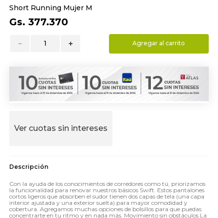
Short Running Mujer M
9
.
toalla
Gs.
377
.
370
10
.
almohada
－
＋
Agregar al carrito
Ver cuotas sin intereses
Con la ayuda de los conocimientos de corredores como tú, priorizamos
la funcionalidad para renovar nuestros básicos Swift. Estos pantalones
cortos ligeros que absorben el sudor tienen dos capas de tela (una capa
interior ajustada y una exterior suelta) para mayor comodidad y
cobertura. Agregamos muchas opciones de bolsillos para que puedas
concentrarte en tu ritmo y en nada más. Movimiento sin obstáculos La