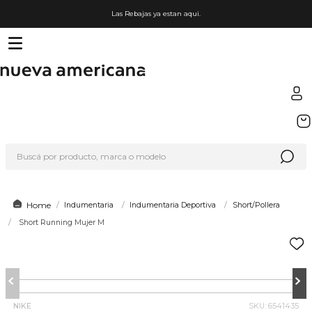
Las Rebajas ya estan aqui.
TÉRMINOS MÁS BUSCADOS
1
.
sfera
Buscá por producto, marca o modelo
2
.
nike
3
.
termo
4
.
lego
Indumentaria
Indumentaria Deportiva
Short/Pollera
Short Running Mujer M
5
.
organizador
6
.
cafetera
7
.
hot wheels
8
.
hydrate
NIKE
SKU
:
6541435