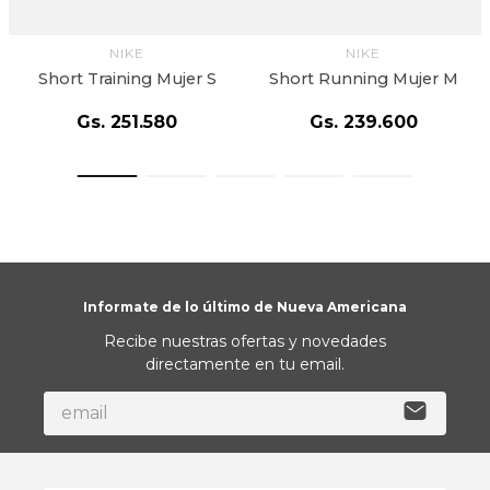
NIKE
NIKE
Short Training Mujer S
Short Running Mujer M
Gs.
251
.
580
Gs.
239
.
600
Informate de lo último de Nueva Americana
Recibe nuestras ofertas y novedades
directamente en tu email.