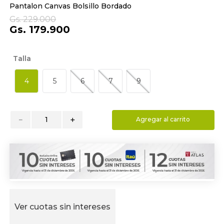
Pantalon Canvas Bolsillo Bordado
9
.
hydrate
Gs.
229
.
000
10
.
toalla
Gs.
179
.
900
Talla
4
5
6
7
9
－
＋
Agregar al carrito
Ver cuotas sin intereses