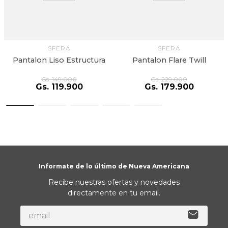
SFERA
SFERA
Pantalon Liso Estructura
Pantalon Flare Twill
Gs.
149
.
000
Gs.
229
.
000
Gs.
119
.
900
Gs.
179
.
900
Informate de lo último de Nueva Americana
Recibe nuestras ofertas y novedades
directamente en tu email.