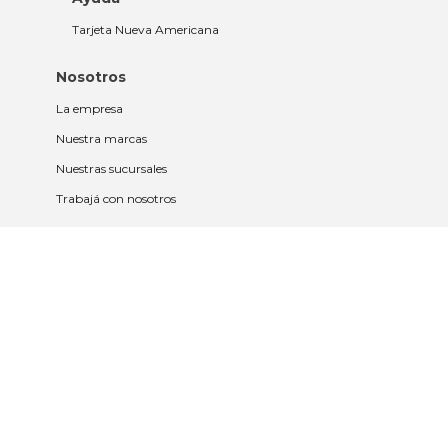
Tarjeta Nueva Americana
Nosotros
La empresa
Nuestra marcas
Nuestras sucursales
Trabajá con nosotros
Políticas
Políticas de privacidad y cookies
Política de garantía y devolución
Política de cambios
Legales
Términos y condiciones
Promociones