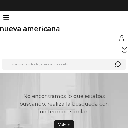
TÉRMINOS MÁS BUSCADOS
1
.
sfera
Buscá por producto, marca o modelo
2
.
nike
3
.
termo
4
.
lego
5
.
organizador
No encontramos lo que estabas
buscando, realizá la búsqueda con
6
.
cafetera
un término similar.
7
.
hot wheels
8
.
hydrate
Volver