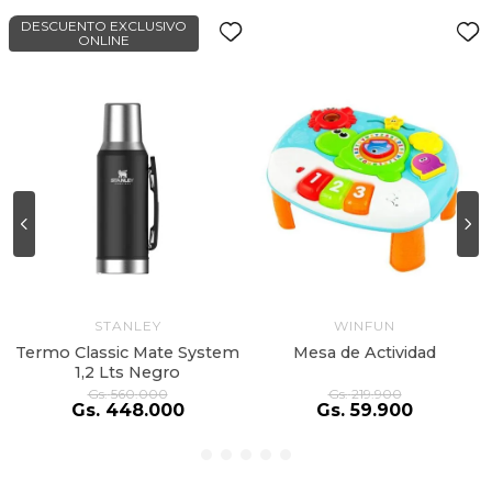
DESCUENTO EXCLUSIVO
ONLINE
STANLEY
WINFUN
Termo Classic Mate System
Mesa de Actividad
1,2 Lts Negro
Gs.
560
.
000
Gs.
219
.
900
Gs.
448
.
000
Gs.
59
.
900