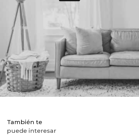
9
.
toalla
10
.
almohada
También te
puede interesar