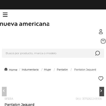
TÉRMINOS MÁS BUSCADOS
1
.
sfera
Buscá por producto, marca o modelo
2
.
nike
3
.
termo
4
.
lego
Indumentaria
Mujer
Pantalón
Pantalon Jaquard
5
.
hot wheels
6
.
cafetera
7
.
organizador
SFERA
SKU
:
3075262:249:105
8
.
almohada
Pantalon Jaquard