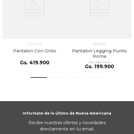
LOLITA
SFERA
Pantalon Con Cinto
Pantalon Legging Punto
Roma
Gs.
419
.
900
Gs.
249
.
900
Gs.
199
.
900
Informate de lo último de Nueva Americana
Recibe nuestras ofertas y novedades
directamente en tu email.