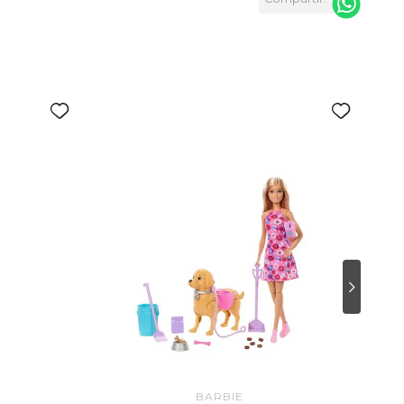
cesorios para crear innumerables peinados de lo
sos.
BARBIE