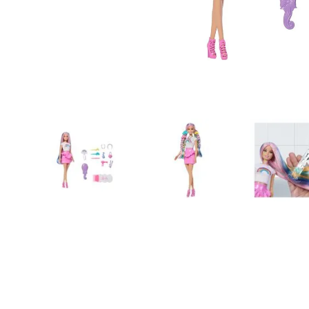
10
.
to