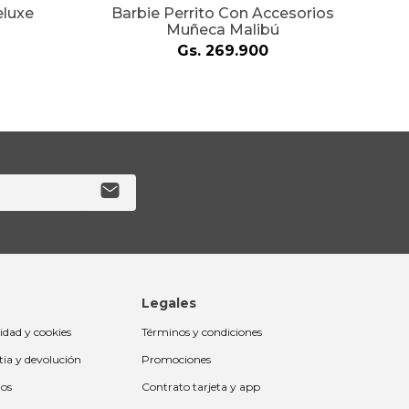
eluxe
Barbie Perrito Con Accesorios
Muñeca Malibú
Gs.
269
.
900
Legales
cidad y cookies
Términos y condiciones
tia y devolución
Promociones
ios
Contrato tarjeta y app