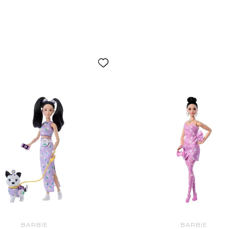
con 12 ac
más visto
BARBIE
BARBIE