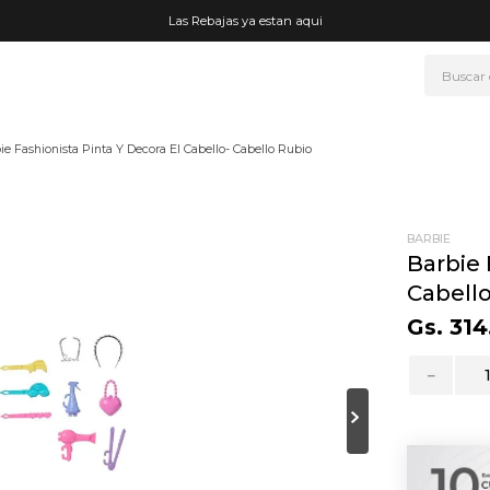
Las Rebajas ya estan aqui
Buscar
NOS MÁS BUSCADOS
ie Fashionista Pinta Y Decora El Cabello- Cabello Rubio
era
ke
rmo
BARBIE
Barbie 
go
Cabell
t wheels
Gs.
314
fetera
－
ganizador
drate
mohada