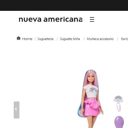
TÉRMI
Juguetería
Juguete Niña
Muñeca accesorio
Barb
1
.
sf
2
.
ni
3
.
te
4
.
le
5
.
ho
6
.
ca
7
.
or
8
.
hy
9
.
al