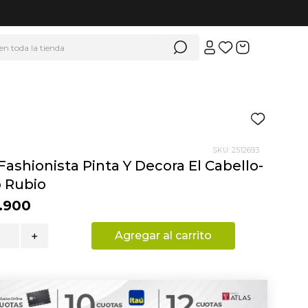
 en toda la tienda
SKU
:
2512693
Fashionista Pinta Y Decora El Cabello-
o Rubio
.
900
Agregar al carrito
＋