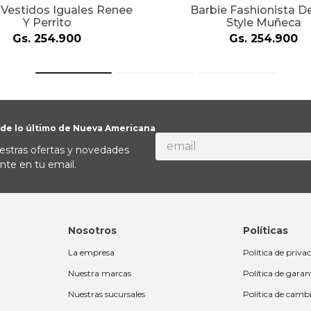
 Vestidos Iguales Renee
Barbie Fashionista D
Y Perrito
Style Muñeca
Gs.
254
.
900
Gs.
254
.
900
 de lo último de Nueva Americana
estras ofertas y novedades
nte en tu email.
Nosotros
Políticas
La empresa
Política de priva
Nuestra marcas
Política de garan
Nuestras sucursales
Política de camb