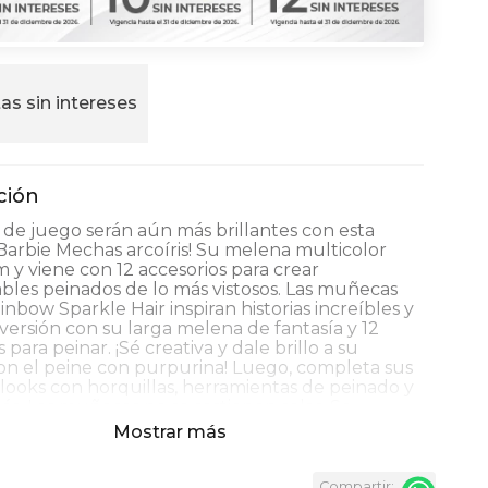
as sin intereses
s de juego serán aún más brillantes con esta
arbie Mechas arcoíris! Su melena multicolor
 y viene con 12 accesorios para crear
les peinados de lo más vistosos. Las muñecas
inbow Sparkle Hair inspiran historias increíbles y
ersión con su larga melena de fantasía y 12
 para peinar. ¡Sé creativa y dale brillo a su
on el peine con purpurina! Luego, completa sus
 looks con horquillas, herramientas de peinado y
. Las muñecas no se sostienen solas. Se
r separado y están sujetas a disponibilidad. Los
Mostrar más
 las decoraciones pueden variar. ¡Las horas de
án aún más brillantes con esta muñeca Barbie
coíris! Su melena multicolor mide 19cm y viene