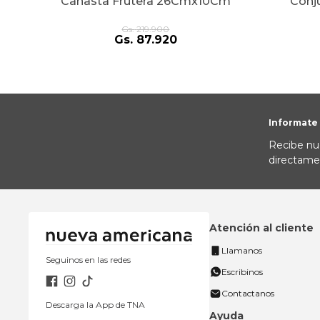
Canasta Frutera 26Cmx10Cm
Conj
Gs.
219
.
900
Gs.
87
.
920
Informate
Recibe nu
directame
Atención al cliente
Llamanos
Seguinos en las redes
Escribinos
Contactanos
Descarga la App de TNA
Ayuda