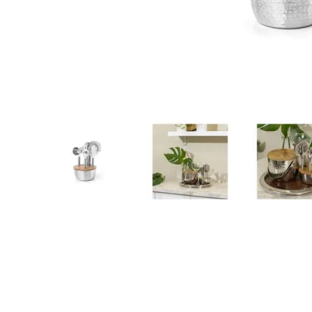
10
.
to