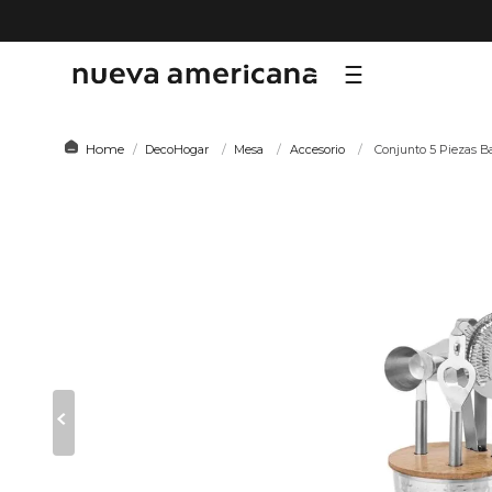
TÉRMI
DecoHogar
Mesa
Accesorio
Conjunto 5 Piezas B
1
.
sf
2
.
ni
3
.
te
4
.
le
5
.
ho
6
.
ca
7
.
or
8
.
al
9
.
hy