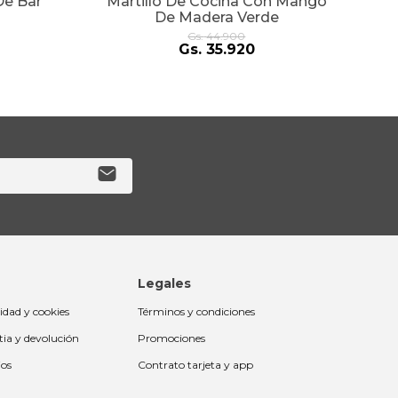
De Bar
Martillo De Cocina Con Mango
De Madera Verde
Gs.
44
.
900
Gs.
35
.
920
Legales
cidad y cookies
Términos y condiciones
tia y devolución
Promociones
ios
Contrato tarjeta y app