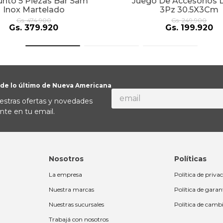
unto 5 Piezas Bar Sam
Juego De Accesorios 
Inox Martelado
3Pz 30.5X3Cm
Gs.
474
.
900
Gs.
249
.
900
Gs.
379
.
920
Gs.
199
.
920
 de lo último de Nueva Americana
estras ofertas y novedades
nte en tu email.
Nosotros
Políticas
La empresa
Política de priva
Nuestra marcas
Política de garan
Nuestras sucursales
Política de camb
Trabajá con nosotros