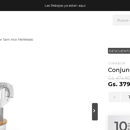
Las Rebajas ya estan aqui
Buscar
NOS MÁS BUSCADOS
ar Sam Inox Martelado
era
DESCUENTO
ke
rmo
COPA&CIA
Conjun
go
Gs.
474
.
9
Gs.
37
t wheels
fetera
－
ganizador
mohada
drate