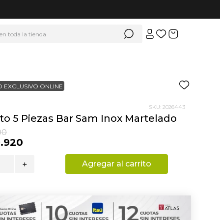
 en toda la tienda
 EXCLUSIVO ONLINE
SKU
:
2026443
to 5 Piezas Bar Sam Inox Martelado
00
9
.
920
Agregar al carrito
＋