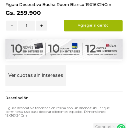
Figura Decorativa Bucha Room Blanco 19X16X24Cm
9
.
toalla
Gs.
259
.
900
10
.
edredon
－
＋
Agregar al carrito
Ver cuotas sin intereses
Figura decorativa fabricada en resina con un diseño tubular que
permite su uso para decorar diferentes espacios. Dimensiones:
19X16X24Cm