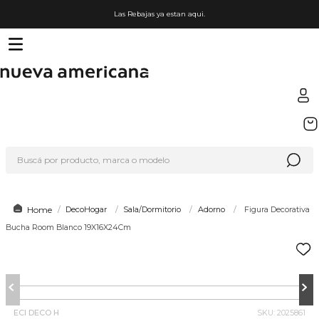
Las Rebajas ya estan aqui.
TÉRMINOS MÁS BUSCADOS
1
.
sfera
Buscá por producto, marca o modelo
2
.
nike
3
.
termo
4
.
lego
DecoHogar
Sala/Dormitorio
Adorno
Figura Decorativa
Bucha Room Blanco 19X16X24Cm
5
.
hot wheels
6
.
cafetera
7
.
organizador
8
.
hydrate
ECI DECO H
SKU
:
2025861