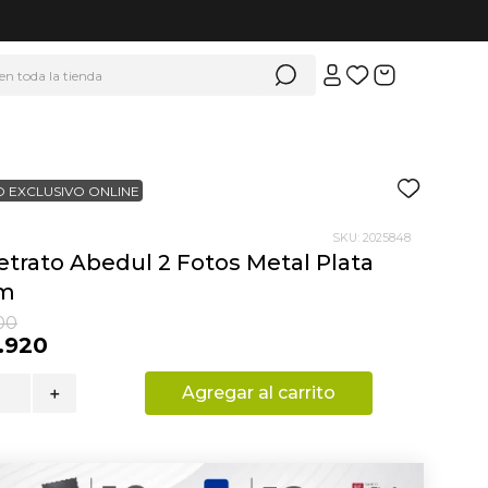
 en toda la tienda
 EXCLUSIVO ONLINE
SKU
:
2025848
etrato Abedul 2 Fotos Metal Plata
Cm
00
.
920
Agregar al carrito
＋