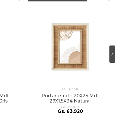
NA HOME
 Mdf
Portarretrato 20X25 Mdf
Gris
29X1,5X34 Natural
Gs.
79
.
900
Gs.
63
.
920