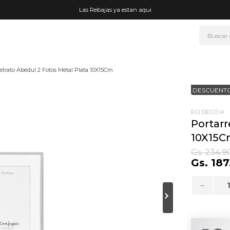
Las Rebajas ya estan aqui
Buscar
NOS MÁS BUSCADOS
retrato Abedul 2 Fotos Metal Plata 10X15Cm
era
DESCUENTO
ke
rmo
ECI DECO H
Portarr
go
10X15
t wheels
Gs.
234
.
9
Gs.
187
fetera
ganizador
－
mohada
drate