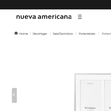
TÉRMI
DecoHogar
Sala/Dormitorio
Portarretrato
Portar
1
.
sf
2
.
ni
3
.
te
4
.
le
5
.
ho
6
.
ca
7
.
or
8
.
al
9
.
hy