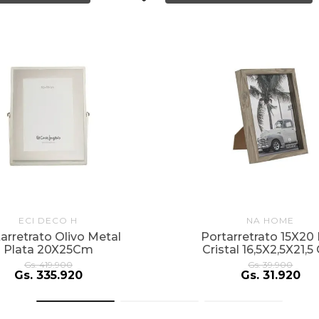
ECI DECO H
NA HOME
arretrato Olivo Metal
Portarretrato 15X20
Plata 20X25Cm
Cristal 16,5X2,5X21,5 
Gs.
419
.
900
Gs.
39
.
900
Gs.
335
.
920
Gs.
31
.
920