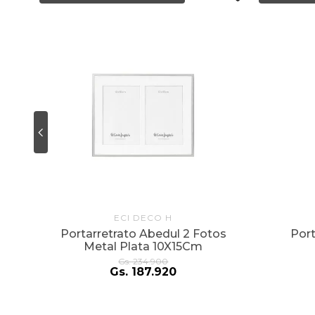
ECI DECO H
5
Portarretrato Abedul 2 Fotos
Port
Metal Plata 10X15Cm
Gs.
234
.
900
Gs.
187
.
920