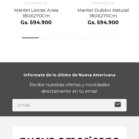
COPA&CIA
COPA&CIA
Mantel Listras Areia
Mantel Dubbo Natural
180X270Cm
180X270Cm
Gs.
594
.
900
Gs.
594
.
900
Informate de lo último de Nueva Americana
Recibe nuestras ofertas y novedades
directamente en tu email.