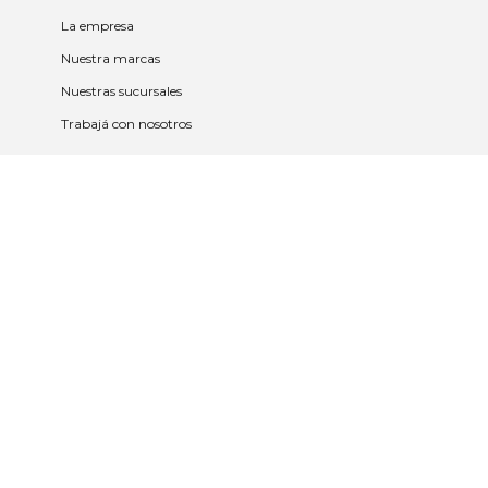
La empresa
Nuestra marcas
Nuestras sucursales
Trabajá con nosotros
Políticas
Políticas de privacidad y cookies
Política de garantía y devolución
Política de cambios
Legales
Términos y condiciones
Promociones
Contrato tarjeta y app