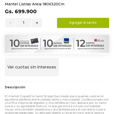
Mantel Listras Areia 180X320Cm
9
.
almohada
Gs.
699
.
900
10
.
toalla
－
＋
Agregar al carrito
Ver cuotas sin intereses
El mantel Copa&Cia Sand Stripes fue creado para quienes valoran el
equilibrio perfecto entre calidad, estilo y naturalidad. Confeccionada con
una fina mezcla de algodón y lino teñidos en hilo, destaca por su tacto
suave y su agradable textura, lo que garantiza no solo comodidad
visual, sino también resistencia y durabilidad para el uso diario o para
ocasiones especiales. Su delicado diseño a rayas en tono arena aporta