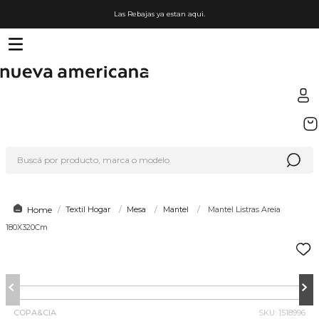
Las Rebajas ya estan aqui.
TÉRMINOS MÁS BUSCADOS
1
.
sfera
Buscá por producto, marca o modelo
2
.
nike
3
.
termo
4
.
lego
Textil Hogar
Mesa
Mantel
Mantel Listras Areia
180X320Cm
5
.
cafetera
6
.
hot wheels
7
.
organizador
8
.
hydrate
COPA&CIA
SKU
:
1518996