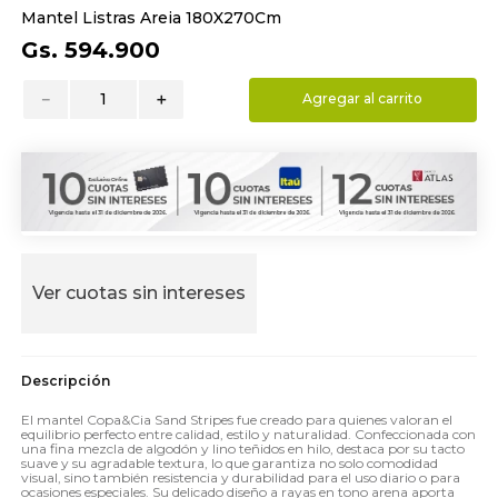
Mantel Listras Areia 180X270Cm
9
.
almohada
Gs.
594
.
900
10
.
toalla
－
＋
Agregar al carrito
Ver cuotas sin intereses
El mantel Copa&Cia Sand Stripes fue creado para quienes valoran el
equilibrio perfecto entre calidad, estilo y naturalidad. Confeccionada con
una fina mezcla de algodón y lino teñidos en hilo, destaca por su tacto
suave y su agradable textura, lo que garantiza no solo comodidad
visual, sino también resistencia y durabilidad para el uso diario o para
ocasiones especiales. Su delicado diseño a rayas en tono arena aporta