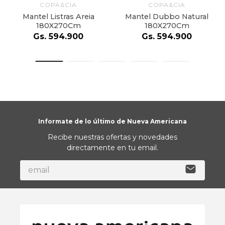
COPA&CIA
COPA&CIA
Mantel Listras Areia
Mantel Dubbo Natural
180X270Cm
180X270Cm
Gs.
594
.
900
Gs.
594
.
900
Informate de lo último de Nueva Americana
Recibe nuestras ofertas y novedades
directamente en tu email.