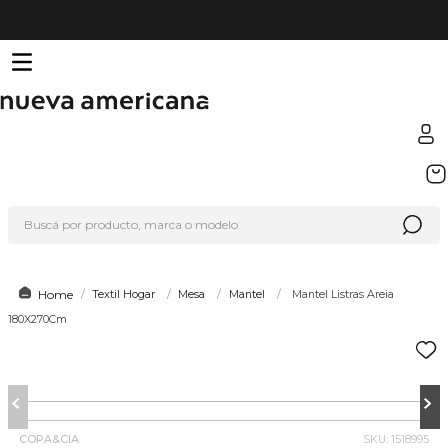
TÉRMINOS MÁS BUSCADOS
1
.
sfera
Buscá por producto, marca o modelo
2
.
nike
3
.
termo
4
.
lego
Textil Hogar
Mesa
Mantel
Mantel Listras Areia
180X270Cm
5
.
hot wheels
6
.
cafetera
7
.
organizador
8
.
hydrate
COPA&CIA
SKU
:
1518995