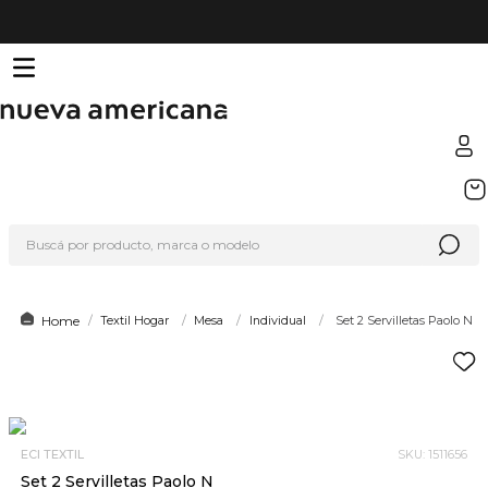
TÉRMINOS MÁS BUSCADOS
1
.
sfera
Buscá por producto, marca o modelo
2
.
nike
3
.
termo
4
.
lego
Textil Hogar
Mesa
Individual
Set 2 Servilletas Paolo N
5
.
hot wheels
6
.
cafetera
7
.
organizador
ECI TEXTIL
SKU
:
1511656
8
.
almohada
Set 2 Servilletas Paolo N