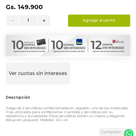
9
.
hydrate
Gs.
149
.
900
10
.
toalla
－
＋
Agregar al carrito
Ver cuotas sin intereses
Juego de 2 servilletas confeccionadas en algodón, uno de los materiales
más utilizados para confeccionar manteles y servilletas por su
resistencia y durabilidad. Estas servilletas tienen un clásico y elegante
dibujo en jacquard. Medidas: 45 x 45