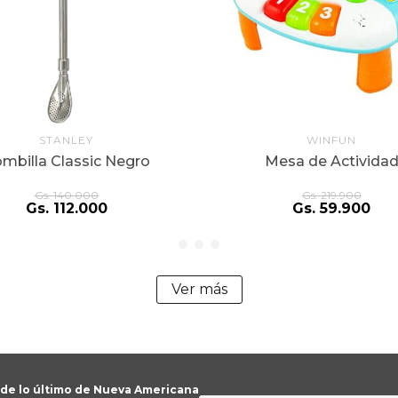
STANLEY
WINFUN
mbilla Classic Negro
Mesa de Activida
Gs.
140
.
000
Gs.
219
.
900
Gs.
112
.
000
Gs.
59
.
900
Ver más
 de lo último de Nueva Americana